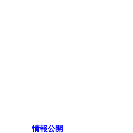
発支援
－薬事コンサルティング
－品質マネジメント
システム
（QMS）
コンサルティング
代表取締役
鈴木 康正
－
代表取締役紹介
​設立日
2023年11月1日
創業年
2019年7月
情報公開