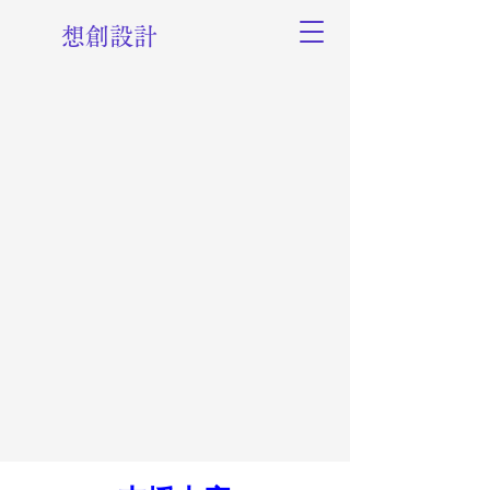
想創設計
​想像と創造の先へ
Beyond the imagination
and creation
​想創設計株式会社は東京都千代田区に拠点を構える
医療機器・体外診断用医薬品のコンサルティング会
社です。
品質マネジメントシステム（QMS）の構築・運用及
び薬事戦略・申請支援を通して、医療の選択肢を広
げることを目指しております。