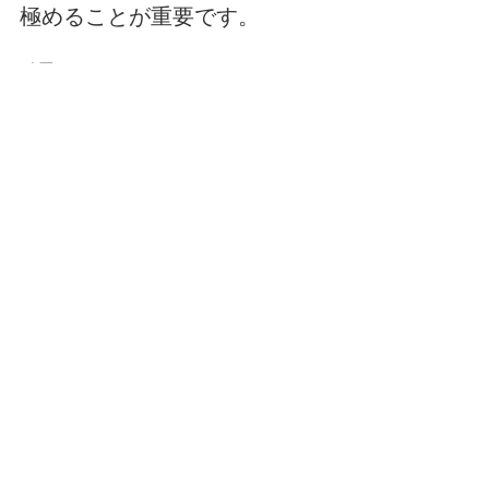
極めることが重要です。
引用：
医薬品、医療機器等の品質、有効性及
び安全性の確保等に関する法律
https://laws.e-
gov.go.jp/law/335AC0000000145
医療機器
薬機法
該当性
すべて表示
最新記事