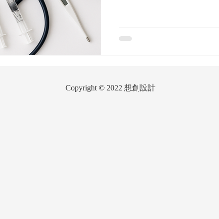
じて「一般医療機器」、「
医療機器」の3つに分類され
準「GHTF（Global Harmoni
ス分類の考えに基づきリスク
の4種類に分類されています
売等はクラス分類等によって
する国によって医療機器の
場合がありますので、販売
Copyright © 2022
想創設計
戦略を立てましょう。 引用： 
月10日 高度管理医療機器
器に係るクラス分類ルール
https://www.pmda.go.jp/fi
0720022号 平成 16年 7月