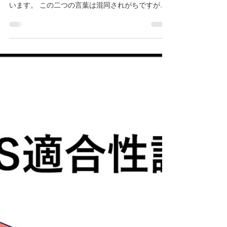
2月25日
読了時間: 2分
ISOにおける引用規格と参考文
献の違いとは？
2026年2月25日 ISO9001 やISO13485等、ISO の規
格には「引用規格」と「参考文献」が記載されて
います。 この二つの言葉は混同されがちですが、
全く異なる位置づけなので注意が必要です。 引用
規格： ISO/IEC Directives, Part 2 という ISO・IEC
規格の統一的な書き方と構成を確保するためのル
ールを定めた文書があります。 その中で「引用規
格」について以下のように記載されています。
15.5.3 Referencing Only references cited in the
text in such a way that some or all of their content
constitutes requirements of the document shall be
listed in the Normative references clause. 【翻
訳】 本文中において引用され、その内容の一部又