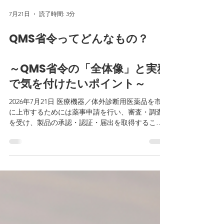
7月21日
読了時間: 3分
QMS省令ってどんなもの？
～QMS省令の「全体像」と実務
で気を付けたいポイント～
2026年7月21日 医療機器／体外診断用医薬品を市場
に上市するためには薬事申請を行い、審査・調査
を受け、製品の承認・認証・届出を取得すること
が必要です。 審査・調査には「製品自体の有効性
と安全性に関する審査」及び、製造販売業者や製
造業者に対して製品の製造管理及び品質管理が基
準に適合しているかどうかを確認する「QMS適合
性調査」があります。 今回は、後者の「QMS適合
性調査」の基準となるQMS省令の全体像と実務で
気を付けたいポイントについて解説します。 QMS