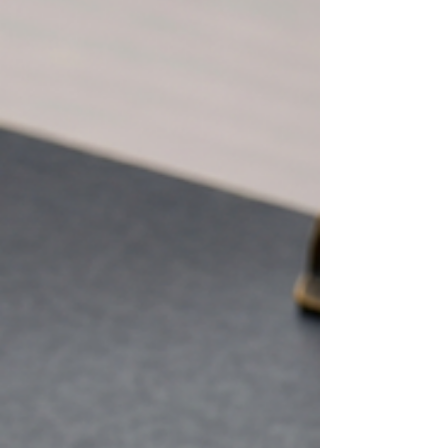
省令の正式名称は「医療機器及び体外診断用医薬
品の製造管理及び品質管理の基準に関する省令」
です。 QMS省令は承認及び認証が必要な医療機器
及び／又は体外診断用医薬品の製造販売業者等が
遵守すべき規制要求事項を規定しています。 1：
QMS省令の「全体像」 QMS省令は、第一章から第
六章まであります。 QMS省令の第二章は、国際整
合性を担保するためにISO13485の4章から8章と同
等の内容が記載されています。 しかし、ISO13485
とは使用されている用語が一部異なり、文章表現
も同一ではありません