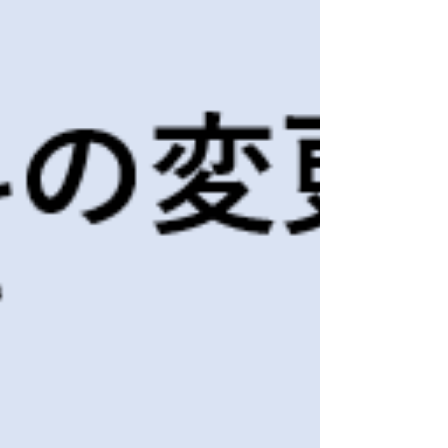
人や動物の疾病の診断、治療、予防に使用される
機械器具や、身体の構造や機能に影響を及ぼすこ
とを目的とする機械器具等ですので、有効性や安
全性に配慮する必要があります。 医療機器や体外
診断用医薬品の区分には承認、認証、届出とし
て、製品のリスク及び安全性に応じた段階が設定
されております。 ただ配慮が必要なだけでなく、
「医療機器」、「体外診断用医薬品」として標榜
するためには厚生労働省等から認めてもらう必要
があります。 具体的には、医療機器や体外診断用
医薬品のメーカーは、製品の有効性や安全性に関
する情報を文書（≒薬事申請書類）として作成して
PMDA・第三者認証機関等に説明し、認めてもらう
手続きが必要です。 この手続きを一般的