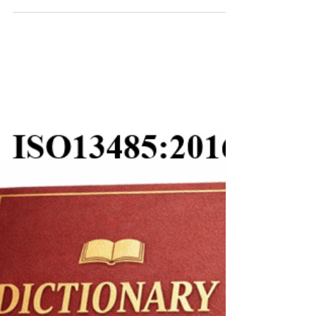
ています
2026年4月20日 令和8年1月30日付で『「医療機器の
原材料の変更手続きについて」の全部改正につい
て』が発出されました。 これに伴い、「医療機器
の原材料の変更手続きについて」（薬食機発0329
第7号）は経過措置期間なく廃止されました。 ま
た、「医療機器の原材料の変更手続に関する質疑
応答集（Q&A）について」（事務連絡）も令和8年
1月30日付で発出されました。 主な改正点は以下の
2点です。 ①軽微変更手続きで対応できる範囲が拡
大された ②原材料の変更が品質、有効性、安全性
に与える影響が十分に軽微である事例は、一般名
のみの記載でよい ただし、以下に該当する事項は
本通知の対象外になる可能性がありますので、ご
注意ください。 ◎植込み型医療機器の植込み部分
の原材料 ◎身体への接触期間が「長期的接触」と
分類される構成品／部品の原材料 ◎生物由来原材
料 ◎生分解性原材料 ◎機能性被覆材（抗血栓性コ
ート、高度潤滑性コートなど） ①軽微変更手続き
で対応できる範囲が拡大された について： 以前
は原材料を変更する場合、国内／海外での使用実