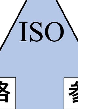
ような定義で使用されているのか、理解すること
が重要です。 「ISO 13485:2016 医療機器における
品質マネジメントシステム実践ガイド ISO/TC 210
からの助言」では、第3章に関連して、用語及び定
義を理解する際の優先順位が以下のように示され
ています。 1. 適用される規制要求事項で規定され
ている 2. ISO 13485の定義で規定されている 3.
ISO9000:2015で規定されている 4. 一般的辞書で定
義されている つまり、用語の定義は以下の順序で
確認することが望ましいと考えられます。 まず、
薬機法やQMS省令などの規制要求事項で定義され
ている用語がある場合は、その定義を最優先で使
用します。 次に、ISO13485の第3章に記載されて
いる用語の定義を参照します。...