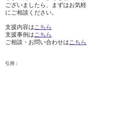
ございましたら、まずはお気軽
にご相談ください。
支援内容は
こちら
支援事例は
こちら
ご相談・お問い合わせは
こちら
引用：
厚生労働省　医療機器及び体外診断用
医薬品の製造管理及び品質管理の基準
に関する省令（平成十六年厚生労働省
令第百六十九号）
https://laws.e-
gov.go.jp/law/416M60000100169
厚生労働省　「医療機器及び体外診断
用医薬品の製造管理及び品質管理の基